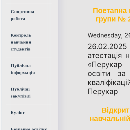
Поетапна 
Спортивна
групи № 
робота
Wednesday, 2
Контроль
навчання
26.02.2025
студентів
атестація 
«Перукар 
Публічна
освіти за
інформація
кваліфікаці
Перукар
Публічні
закупівлі
Відкрит
Булінг
навчальній
Безпечне освітнє