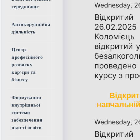
Wednesday, 2
середовище
Відкрити
26.02.202
Антикорупційна
діяльність
Коломієц
відкритий 
Центр
безалког
професійного
проведено
розвитку
кар’єри та
курсу з пр
бізнесу
Відкрит
Формування
навчальній
внутрішньої
системи
забезпечення
Wednesday, 2
якості освіти
Відкрити