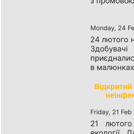
з промовою 
Monday, 24 F
24 лютого 
Здобувач
приєдналис
в малюнках
Відкритий 
неінфек
Friday, 21 Feb
21 лютого
екології 