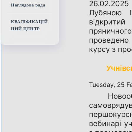
26.02.202
Наглядова рада
Лубяною І
відкрити
КВАЛІФІКАЦІЙ
пряничног
НИЙ ЦЕНТР
проведено
курсу з пр
Учнівс
Tuesday, 25 F
Новообра
самовря
першокур
вебинарі у