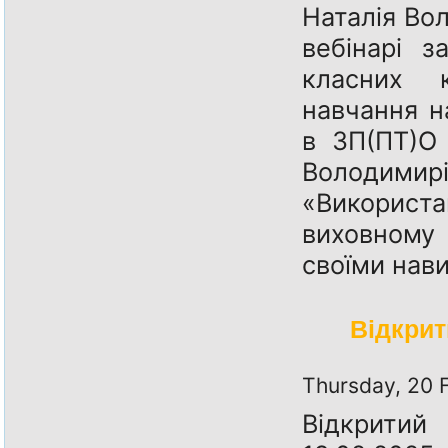
Наталія Вол
вебінарі з
класних к
навчання н
в ЗП(ПТ)О 
Володимирі
«Викорис
виховному
своїми нав
Відкрит
Thursday, 20 
Відкрити