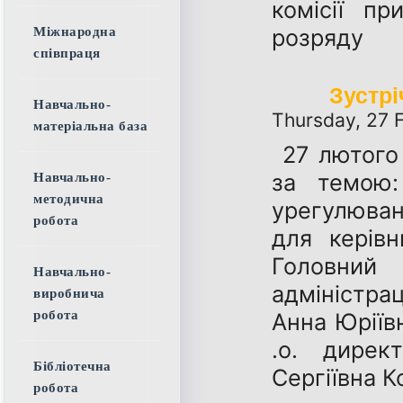
комісії пр
розряду
Міжнародна
співпраця
Зустрі
Навчально-
Thursday, 27 
матеріальна база
27 лютого 
за темою:
Навчально-
методична
урегулюванн
робота
для керівн
Головний
Навчально-
адміністра
виробнича
Анна Юріїв
робота
.о. дире
Бібліотечна
Сергіївна 
робота