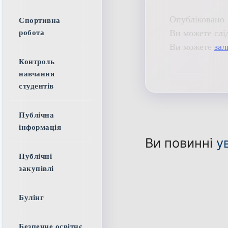
Опубліковано 
Спортивна
Ви можете слі
робота
Ви можете
зал
Контроль
навчання
студентів
Публічна
інформація
Ви повинні
у
Публічні
закупівлі
Булінг
Безпечне освітнє