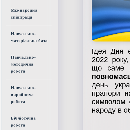
Міжнародна
співпраця
Навчально-
матеріальна база
Ідея Дня 
Навчально-
2022 року,
методична
що саме
робота
повномасш
день укра
Навчально-
прапори н
виробнича
символом є
робота
народу в об
Бібліотечна
робота