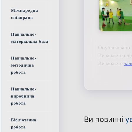
Міжнародна
співпраця
Навчально-
матеріальна база
Опубліковано 
Ви можете слі
Навчально-
Ви можете
зал
методична
робота
Навчально-
виробнича
робота
Ви повинні
у
Бібліотечна
робота