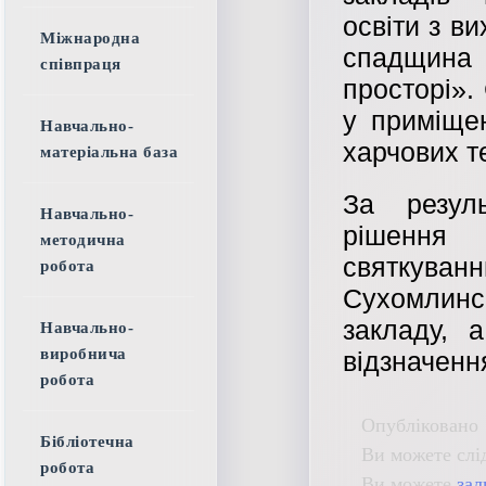
освіти з в
Міжнародна
спадщина 
співпраця
просторі».
у приміщен
Навчально-
харчових те
матеріальна база
За резул
Навчально-
рішення 
методична
святкуванн
робота
Сухомлинс
закладу, 
Навчально-
виробнича
відзначення
робота
Опубліковано 
Бібліотечна
Ви можете слі
робота
Ви можете
зал