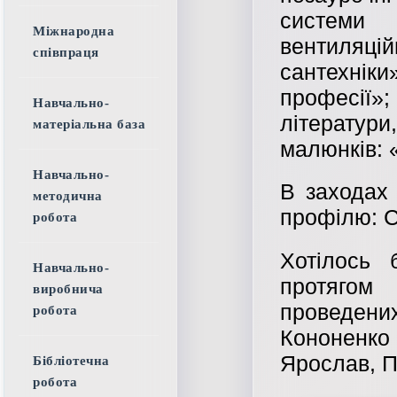
системи 
Міжнародна
вентиляці
співпраця
сантехні
професії
Навчально-
літератур
матеріальна база
малюнків: 
Навчально-
В заходах 
методична
профілю: С-
робота
Хотілось 
Навчально-
протягом
виробнича
проведени
робота
Кононенк
Ярослав, П
Бібліотечна
робота