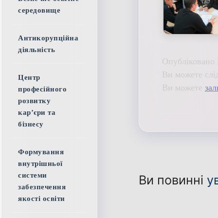
середовище
Антикорупційна
діяльність
Опубліковано 
Ви можете слі
Центр
Ви можете
зал
професійного
розвитку
кар’єри та
бізнесу
Формування
внутрішньої
системи
Ви повинні
у
забезпечення
якості освіти