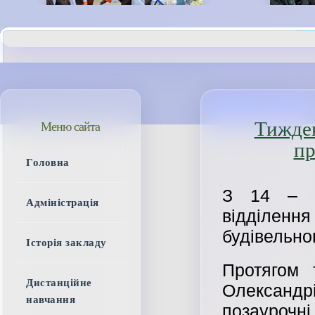
Тижден
Меню сайта
пр
Головна
З 14 – 1
Адміністрація
відділення
будівельно
Історія закладу
Протягом 
Дистанційне
Олександ
навчання
позаурочні