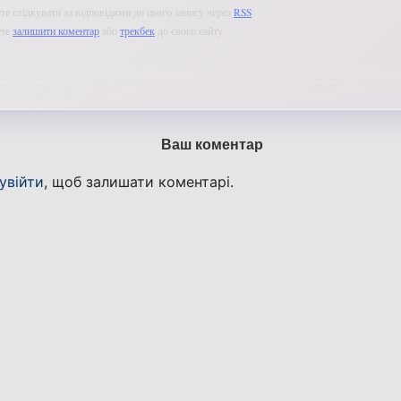
е слідкувати за відповідями до цього запису через
RSS
.
ете
залишити коментар
або
трекбек
до свого сайту.
Ваш коментар
увійти
, щоб залишати коментарі.