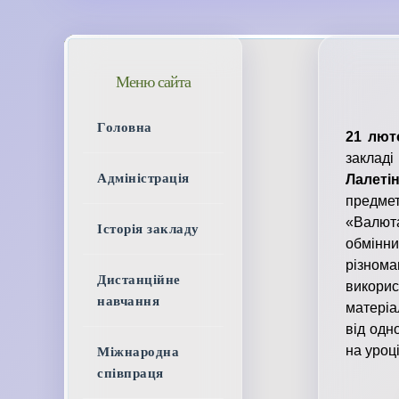
Меню сайта
Головна
2
1
л
ют
закладі
Адміністрація
Лалет
предмет
«Валюта
Історія закладу
обмінн
різнома
Дистанційне
викори
навчання
матеріа
від одн
на уроці
Міжнародна
співпраця