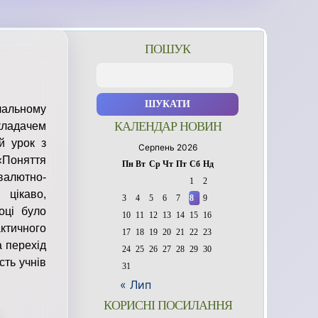
ПОШУК
Пошук:
чальному
КАЛЕНДАР НОВИН
кладачем
й урок з
Серпень 2026
«Поняття
Пн
Вт
Ср
Чт
Пт
Сб
Нд
 валютно-
1
2
 цікаво,
3
4
5
6
7
8
9
оці було
10
11
12
13
14
15
16
ктичного
17
18
19
20
21
22
23
а перехід
24
25
26
27
28
29
30
сть учнів
31
« Лип
КОРИСНІ ПОСИЛАННЯ