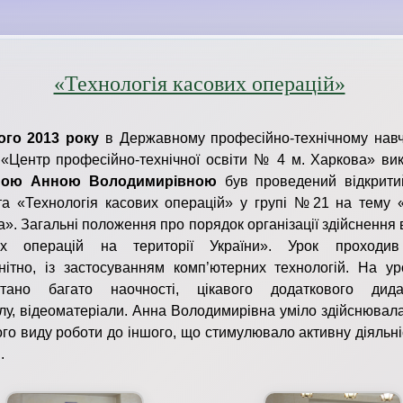
«Технологія касових операцій»
ого
201
3
року
в Державному професійно-технічному нав
 «Центр професійно-технічної освіти № 4 м. Харкова» ви
іною Анною Володимирівною
був проведений відкрити
а «Технологія касових операцій» у групі №21 на тему 
». Загальні положення про порядок організації здійснення
их операцій на території України». Урок проходив
нітно, із застосуванням комп’ютерних технологій. На ур
стано багато наочності, цікавого додаткового дида
лу, відеоматеріали. Анна Володимирівна уміло здійснювал
ого виду роботи до іншого, що стимулювало активну діяльні
.