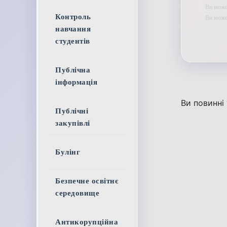
Ви может
Контроль
Ви мож
навчання
студентів
Публічна
інформація
Ви повинні
Публічні
закупівлі
Булінг
Безпечне освітнє
середовище
Антикорупційна