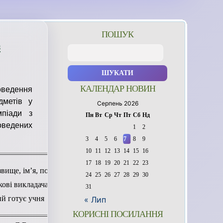
ПОШУК
з
Пошук:
КАЛЕНДАР НОВИН
роведення
дметів у
Серпень 2026
мпіади з
Пн
Вт
Ср
Чт
Пт
Сб
Нд
оведених
1
2
3
4
5
6
7
8
9
10
11
12
13
14
15
16
17
18
19
20
21
22
23
вище, ім’я, по
24
25
26
27
28
29
30
кові викладача,
31
ий готує учня
« Лип
КОРИСНІ ПОСИЛАННЯ