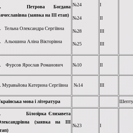
№24
І
1.
Петрова Богдана
ячеславівна (заявка на ІІІ етап)
№24
ІІ
. Тельна Олександра Сергіївна
№28
ІІІ
. Альошина Аліна Вікторівна
№25
ІІІ
. Фурсов Ярослав Романович
№10
ІІ
. Муравьйова Катерина Сергіївна
№14
ІІІ
країнська мова і література
Шепту
1.
Білозірка Єлизавета
Олександрівна
(заявка на ІІІ
№23
І
тап)