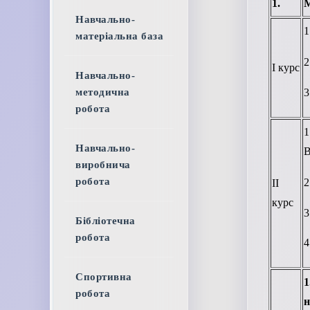
1.
Навчально-
1
матеріальна база
2
І курс
Навчально-
3
методична
робота
Навчально-
В
виробнича
робота
2
ІІ
курс
3
Бібліотечна
робота
4
Спортивна
робота
н