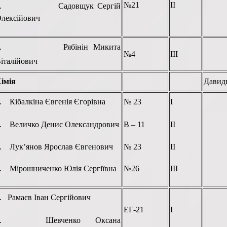
№21
ІІ
2. Садовщук Сергій
лексійович
1. Рябінін Микита
№4
ІІІ
італійович
імія
Давид
. Кібалкіна Євгенія Єгорівна
№ 23
І
. Величко Денис Олександрович
В – 11
ІІ
. Лук’янов Ярослав Євгенович
№ 23
ІІ
. Мірошниченко Юлія Сергіївна
№26
ІІІ
. Рамаєв Іван Сергійович
ЕГ-21
І
2. Шевченко Оксана