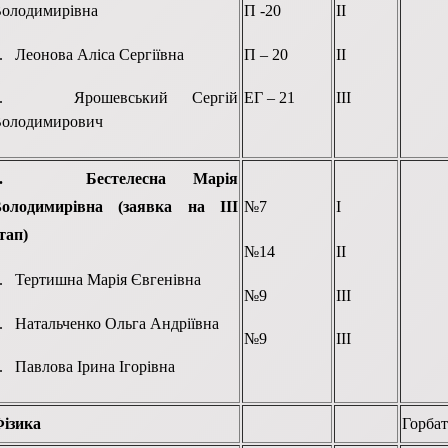
олодимирівна
П -20
ІІ
. Леонова Аліса Сергіївна
П – 20
ІІ
4. Ярошевський Сергій
ЕГ – 21
ІІІ
олодимирович
1.
Бестелесна Марія
олодимирівна
(заявка на ІІІ
№7
І
тап)
№14
ІІ
. Тертишна Марія Євгенівна
№9
ІІІ
. Натальченко Ольга Андріївна
№9
ІІІ
. Павлова Ірина Ігорівна
ізика
Горбат