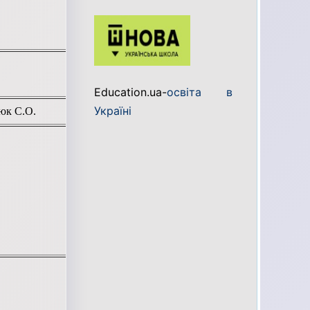
Education.ua-
освіта в
Україні
юк С.О.