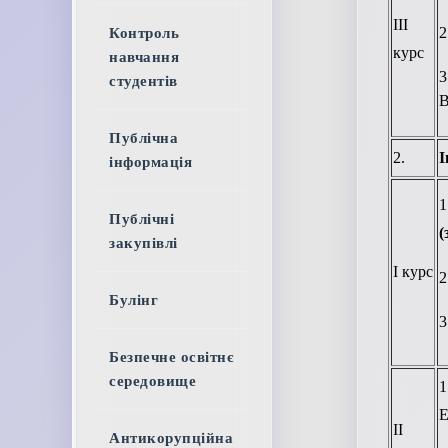
ІІІ
2
Контроль
курс
навчання
студентів
В
Публічна
2.
І
інформація
Публічні
(
закупівлі
І курс
2
Булінг
3
Безпечне освітнє
середовище
Е
ІІ
Антикорупційна