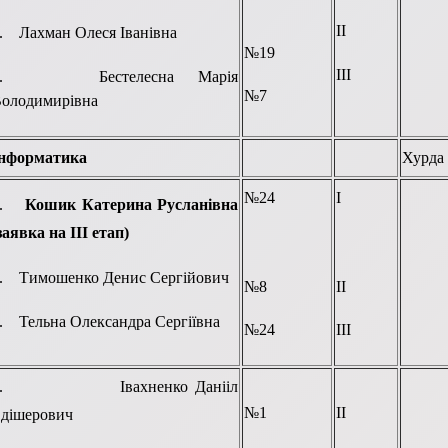
ІІ
. Лахман Олеся Іванівна
№19
ІІІ
3. Бестелесна Марія
№7
олодимирівна
нформатика
Хурда
№24
І
1.
Кошик Катерина Русланівна
заявка на ІІІ етап)
. Тимошенко Денис Сергійович
№8
ІІ
. Тельна Олександра Сергіївна
№24
ІІІ
1. Івахненко Данііл
№1
ІІ
дішерович