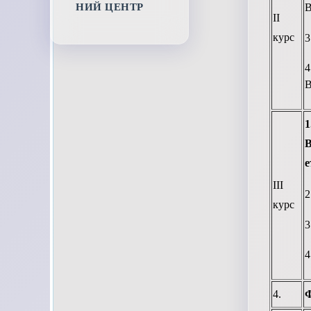
НИЙ ЦЕНТР
В
ІІ
курс
3
В
В
е
ІІІ
2
курс
3
4
4.
Ф