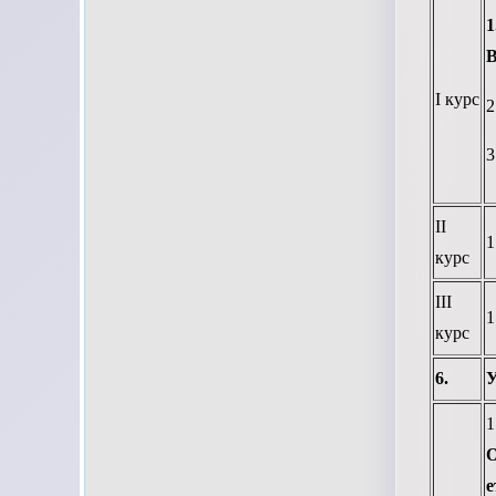
В
І курс
2
3
ІІ
1
курс
ІІІ
1
курс
6.
У
е