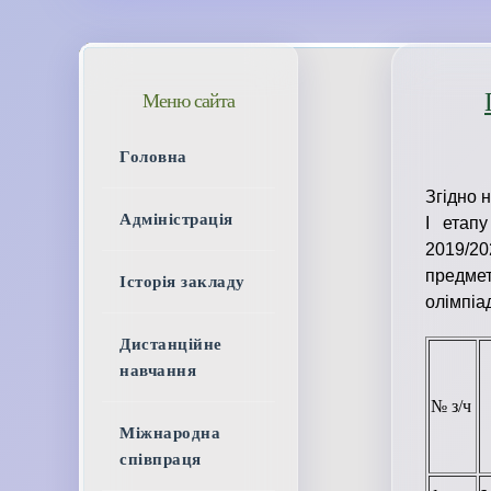
Меню сайта
Головна
Згідно 
Адміністрація
І етапу
2019/2
предме
Історія закладу
олімпіад
Дистанційне
навчання
№ з/ч
Міжнародна
співпраця