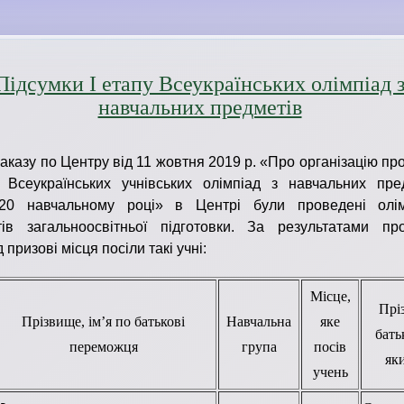
Підсумки І етапу Всеукраїнських олімпіад 
навчальних предметів
наказу по Центру від 11 жовтня 2019 р. «Про організацію п
 Всеукраїнських учнівських олімпіад з навчальних пре
020 навчальному році» в Центрі були проведені олі
тів загальноосвітньої підготовки. За результатами пр
 призові місця посіли такі учні:
Місце,
Пріз
Прізвище, ім’я по батькові
Навчальна
яке
бать
переможця
група
посів
як
учень