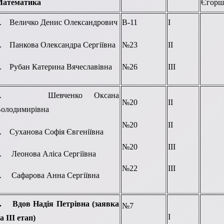
Математика
Єгорш
. Величко Денис Олександрович
В-11
І
. Панкова Олександра Сергіївна
№23
ІІ
. Рубан Катерина Вячеславівна
№26
ІІІ
1. Шевченко Оксана
№20
ІІ
олодимирівна
№20
ІІ
. Суханова Софія Євгеніївна
№20
ІІІ
. Леонова Аліса Сергіївна
№22
ІІІ
. Сафарова Анна Сергіївна
1.
Вдов Надія Петрівна
(заявка
№7
І
а ІІІ етап)