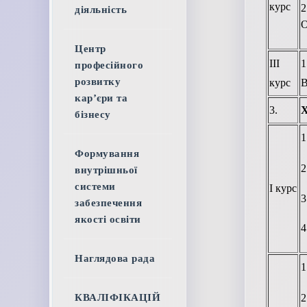
курс
діяльність
О
Центр
ІІІ
професійного
розвитку
курс
В
кар’єри та
3.
Х
бізнесу
1
Формування
2
внутрішньої
системи
І курс
3
забезпечення
якості освіти
4
Наглядова рада
1
КВАЛІФІКАЦІЙ