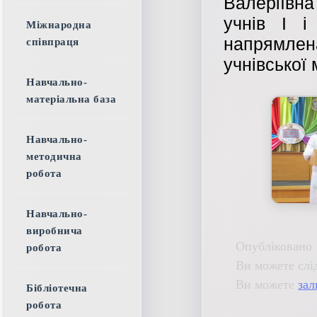
Валеріївн
учнів І і
Міжнародна
напрямлен
співпраця
учнівської 
Навчально-
матеріальна база
Навчально-
методична
робота
Навчально-
виробнича
Опубліковано 
робота
Ви можете слі
Ви можете
зал
Бібліотечна
робота