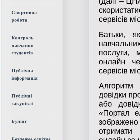
(далі – ЦН
скористат
Спортивна
сервісів мі
робота
Батьки, я
Контроль
навчальних
навчання
послуги, 
студентів
онлайн че
сервісів мі
Публічна
інформація
Алгоритм
довідки пр
Публічні
або довід
закупівлі
«Портал е
зображено
Булінг
отримати
онлайн за 
Безпечне освітнє