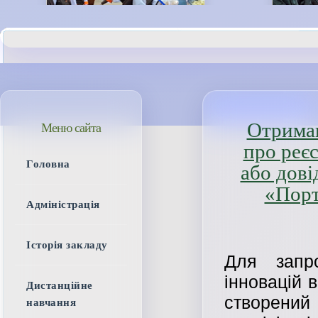
Отриман
Меню сайта
про реє
Головна
або дові
«Порт
Адміністрація
Історія закладу
Для запро
інновацій 
Дистанційне
створени
навчання