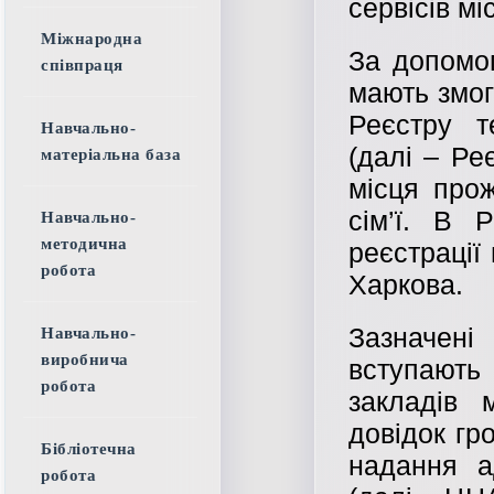
сервісів мі
Міжнародна
За допомо
співпраця
мають змог
Реєстру т
Навчально-
(далі – Ре
матеріальна база
місця про
сім’ї. В 
Навчально-
методична
реєстрації
робота
Харкова.
Зазначені 
Навчально-
виробнича
вступають
робота
закладів 
довідок гр
Бібліотечна
надання а
робота