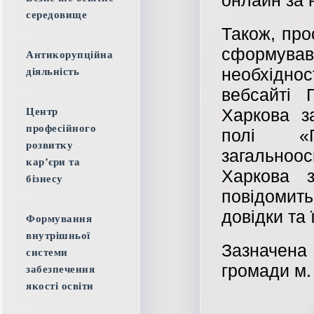
середовище
Також, про
сформував
Антикорупційна
необхіднос
діяльність
вебсайті 
Харкова за
Центр
професійного
полі «П
розвитку
загальноо
кар’єри та
Харкова 
бізнесу
повідоми
довідки та 
Формування
внутрішньої
Зазначена 
системи
громади м.
забезпечення
якості освіти