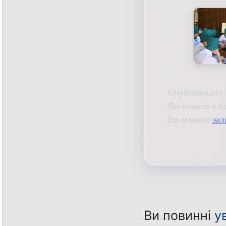
Опубліковано 
Ви можете слі
Ви можете
зал
Ви повинні
у