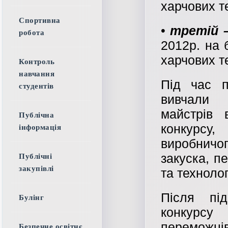
харчових те
Спортивна
•
третій 
робота
2012р. на 
харчових те
Контроль
навчання
Під час п
студентів
вивчали і
майстрів 
Публічна
конкурсу,
інформація
виробничог
закуска, п
Публічні
закупівлі
та техноло
Після пі
Булінг
конкурсу
переможців,
Безпечне освітнє