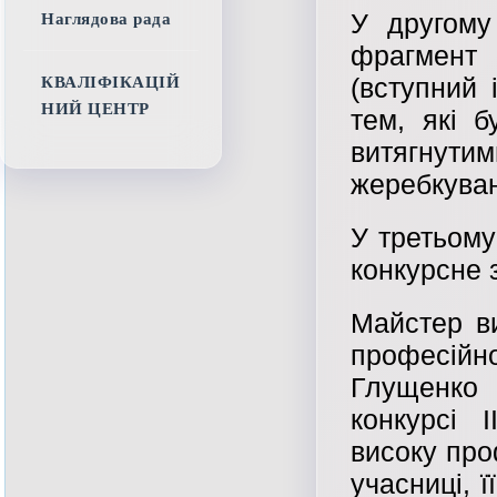
У другому
Наглядова рада
фрагмент
(вступний 
КВАЛІФІКАЦІЙ
НИЙ ЦЕНТР
тем, які 
витягнут
жеребкува
У третьому
конкурсне 
Майстер в
професійн
Глущенко
конкурсі 
високу про
учасниці, ї