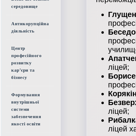
середовище
Глуще
професі
Антикорупційна
Беседо
діяльність
профе
училищ
Центр
професійного
Апатче
розвитку
ліцей;
кар’єри та
Борисе
бізнесу
професі
Корякін
Формування
Безвер
внутрішньої
ліцей;
системи
забезпечення
Рибалк
якості освіти
ліцей х