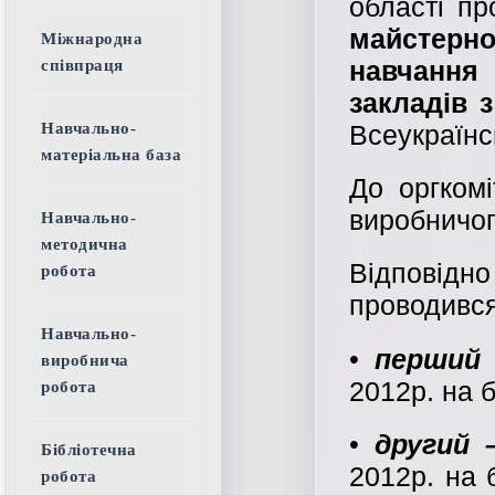
області п
майстерн
Міжнародна
навчання 
співпраця
закладів 
Навчально-
Всеукраїнс
матеріальна база
До оргкомі
виробничог
Навчально-
методична
Відповід
робота
проводився
Навчально-
•
перший
виробнича
2012р. на 
робота
•
другий
Бібліотечна
2012р. на 
робота