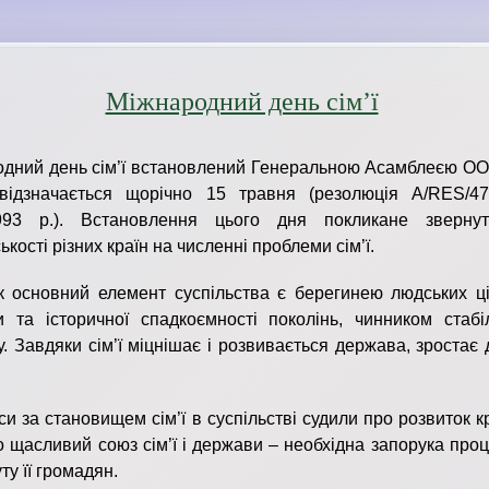
Міжнародний день сім’ї
дний день сім’ї встановлений Генеральною Асамблеєю ОО
 відзначається щорічно 15 травня (резолюція A/RES/47
1993 р.). Встановлення цього дня покликане зверну
кості різних країн на численні проблеми сім’ї.
к основний елемент суспільства є берегинею людських ці
и та історичної спадкоємності поколінь, чинником стабіл
у. Завдяки сім’ї міцнішає і розвивається держава, зростає
аси за становищем сім’ї в суспільстві судили про розвиток к
о щасливий союз сім’ї і держави – необхідна запорука проц
ту її громадян.