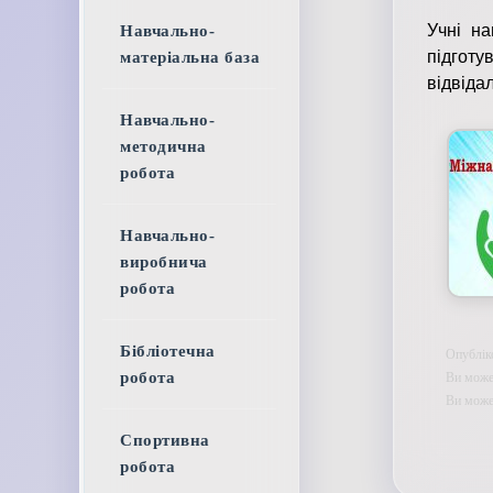
Учні на
Навчально-
підгот
матеріальна база
відвіда
Навчально-
методична
робота
Навчально-
виробнича
робота
Бібліотечна
Опублік
Ви может
робота
Ви мож
Спортивна
робота