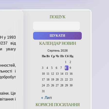
ПОШУК
Пошук:
Н у 1993
КАЛЕНДАР НОВИН
/237 від
ти увагу
Серпень 2026
Пн
Вт
Ср
Чт
Пт
Сб
Нд
1
2
нностей,
3
4
5
6
7
8
9
ьності і
10
11
12
13
14
15
16
 добробут
17
18
19
20
21
22
23
24
25
26
27
28
29
30
31
раїни. Це
« Лип
вітання і
КОРИСНІ ПОСИЛАННЯ