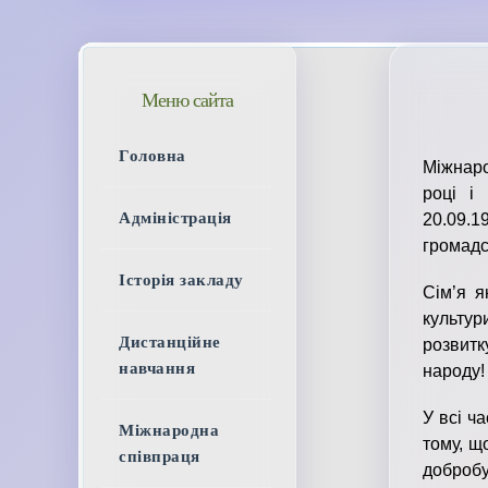
Меню сайта
Головна
Міжнаро
році і
Адміністрація
20.09.
громадсь
Історія закладу
Сім’я я
культур
Дистанційне
розвитк
навчання
народу!
У всі ч
Міжнародна
тому, щ
співпраця
добробу