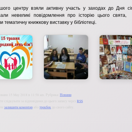
шого центру взяли активну участь у заходах до Дня сім
ували невеликі повідомлення про історію цього свята,
ли тематичну книжкову виставку у бібліотеці.
овано 15 May 2018 в 11:58 am. Рубрика:
Новини
.
е слідкувати за відповідями до цього запису через
RSS
.
ете
залишити коментар
або
трекбек
до свого сайту.