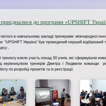
приєдналися до програми «UPSHIFT Украї
го в навчальному закладі тренерами міжнародної інно
и “UPSHIFT Україна” був проведений перший відбірковий т
урсу .
нгу взяли участь понад 30 учнів, які сформували кома
Під керівництвом тренерів Дмитра і Людмили команди р
оту по розробці проектів та їх реєстрації.