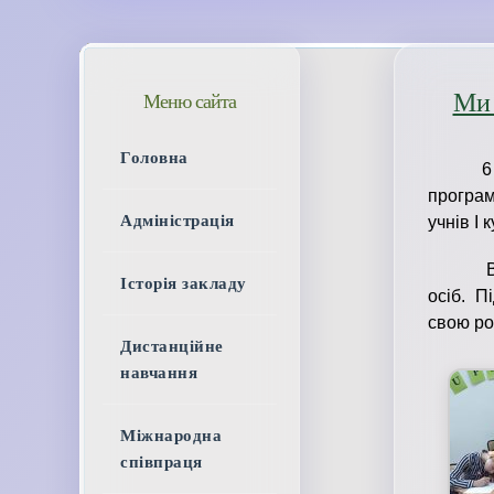
Ми 
Меню сайта
Головна
6 люто
програм
Адміністрація
учнів І к
В трені
Історія закладу
осіб. 
свою роб
Дистанційне
навчання
Міжнародна
співпраця