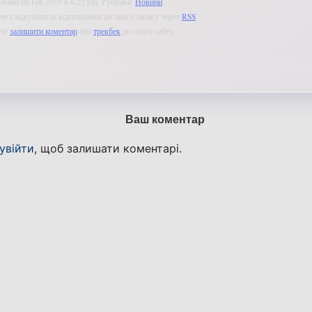
овано 08 Feb 2019 в 6:22 pm. Рубрика:
Новини
.
е слідкувати за відповідями до цього запису через
RSS
.
ете
залишити коментар
або
трекбек
до свого сайту.
Ваш коментар
увійти
, щоб залишати коментарі.