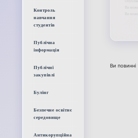
Опублік
Ви может
Контроль
Ви мож
навчання
студентів
Публічна
інформація
Ви повинні
Публічні
закупівлі
Булінг
Безпечне освітнє
середовище
Антикорупційна