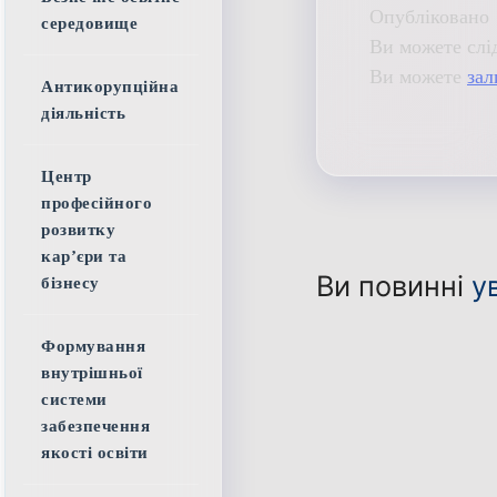
Опубліковано 
середовище
Ви можете слі
Ви можете
зал
Антикорупційна
діяльність
Центр
професійного
розвитку
кар’єри та
Ви повинні
у
бізнесу
Формування
внутрішньої
системи
забезпечення
якості освіти