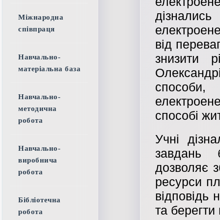
електрое
дізнали
Міжнародна
електроене
співпраця
від переваг
знизити р
Навчально-
матеріальна база
Олександ
способи
Навчально-
електроен
методична
способі жи
робота
Учні дізн
Навчально-
завдань 
виробнича
дозволяє з
робота
ресурси пл
відповідь 
Бібліотечна
та берегти
робота